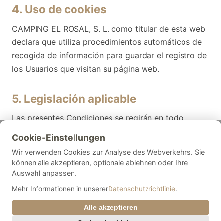
4. Uso de cookies
CAMPING EL ROSAL, S. L. como titular de esta web
declara que utiliza procedimientos automáticos de
recogida de información para guardar el registro de
los Usuarios que visitan su página web.
5. Legislación aplicable
Las presentes Condiciones se regirán en todo
momento por lo dispuesto en la legislación
Cookie-Einstellungen
española.
Wir verwenden Cookies zur Analyse des Webverkehrs. Sie
können alle akzeptieren, optionale ablehnen oder Ihre
Auswahl anpassen.
Mehr Informationen in unserer
Datenschutzrichtlinie
.
Speisekarte
|
Camping El
Alle akzeptieren
|
|
Rosal
|
Impressum
Datenschutz
Cookies